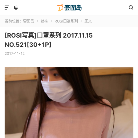



当前位置：
套图岛
丝袜
ROSI口罩系列
正文



[ROSI写真]口罩系列 2017.11.15
NO.521[30+1P]
2017-11-12