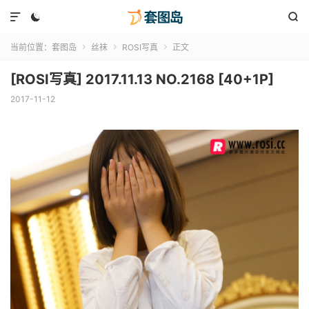



当前位置：
套图岛
丝袜
ROSI写真
正文



[ROSI写真] 2017.11.13 NO.2168 [40+1P]
2017-11-12