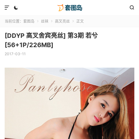



当前位置：
套图岛
丝袜
高叉亮丝
正文



[DDYP 高叉舍宾亮丝] 第3期 若兮
[56+1P/226MB]
2017-03-11