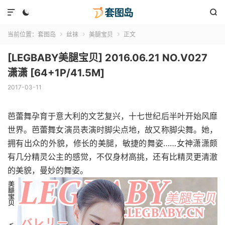



当前位置：
套图岛
丝袜
美腿宝贝
正文



[LEGBABY美腿宝贝] 2016.06.21 NO.V027
潇潇 [64+1P/41.5M]
2017-03-11
芭蕾舞孕育于意大利的文艺复兴，十七世纪后半叶开始风靡
世界。芭蕾舞女演员表演时脚尖点地，故又称脚尖舞。她，
拥有出众的外貌，修长的美腿，敏捷的舞姿……女神潇潇颇
有几分精灵公主的感觉，不仅身材高挑，还有比精灵更清澈
的美貌，曼妙的舞姿。