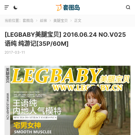



当前位置：
套图岛
丝袜
美腿宝贝
正文



[LEGBABY美腿宝贝] 2016.06.24 NO.V025
语纯 纯游记[35P/60M]
2017-03-11