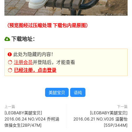
（预览图经过压缩处理 下载包内是原图）
下载地址：
此处为隐藏的内容！
注册会员
并登陆后，才能查看
已经注册，点击登录
美腿宝贝
语纯
上一篇
下一篇
[LEGBABY美腿宝贝]
[LEGBABY美腿宝贝]
2016.06.24 NO.V024 乔柯涵
2016.06.21 NO.V026 温馨怡
体操女生[28P/47M]
[55P/344M]