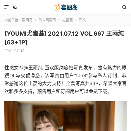



当前位置：
套图岛
秀人网套图
尤蜜荟
正文



[YOUMI尤蜜荟] 2021.07.12 VOL.667 王雨纯
[63+1P]
2021-07-13
性感女神@王雨纯 西双版纳旅拍写真发布，独有魅力的眼
镜OL与皮鞭诱惑，该写真由用户“farel”参与私人订制，非
常感谢这位土豪的大力支持！全套写真共63P，希望大家喜
欢和多多支持，预售用户和订阅用户可以免费下载。