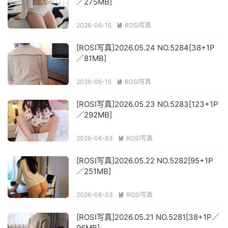
／275MB]
2026-06-15
ROSI写真

[ROSI写真]2026.05.24 NO.5284[38+1P
／81MB]
2026-06-15
ROSI写真

[ROSI写真]2026.05.23 NO.5283[123+1P
／292MB]
2026-06-03
ROSI写真

[ROSI写真]2026.05.22 NO.5282[95+1P
／251MB]
2026-06-03
ROSI写真

[ROSI写真]2026.05.21 NO.5281[38+1P／
96MB]